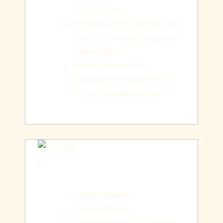
Bedürfnissen
pfiffige Raumgestaltung mit
praktischen Staulösungen in
jedem Raum
Wohlfühlwohnen in
stimmigem Materialmix und
mit schlauen Beschlägen
Shop
Intarsienarbeiten
Holzgeschenke
schöne Dinge aus Restholz